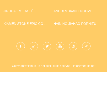
MATERIALE CO., LTD
JINHUA EMERA TÈ
ANHUI MUKANG NUOVI
INDUSTRIA CO., LTD.
MATERIALI CO., LTD.
XIAMEN STONE EPIC CO.,
HAINING JIAHAO FORNITURA
LTD
CATENA CO., LTD.
Copyright © it.m0b1le.net, tutti i diritti riservati.
info@m0b1le.net