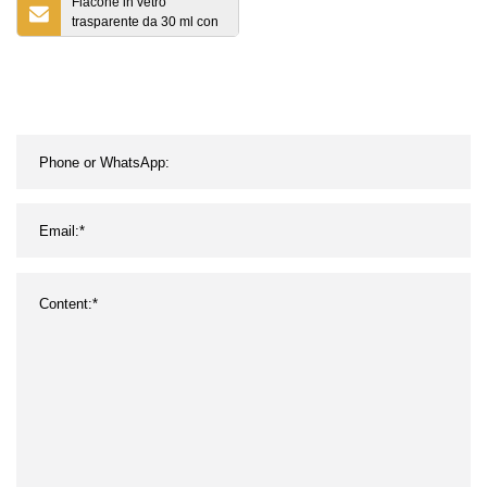
Flacone in vetro
trasparente da 30 ml con
pompa per lozione per
cosmetici (PPC