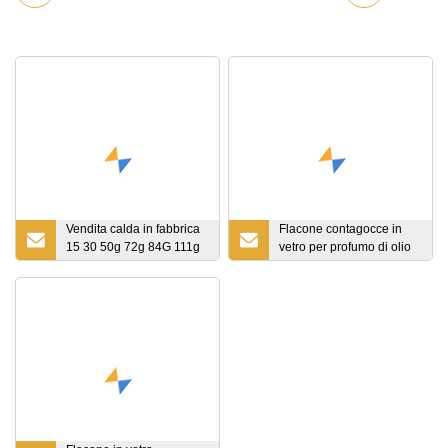
Vendita calda in fabbrica
Flacone contagocce in
15 30 50g 72g 84G 111g
vetro per profumo di olio
Barattolo di crema
essenziale ambrato con
cosmetica in acrilico PP
bambino
piccolo barattolo di vetro
per crema per gli occhi